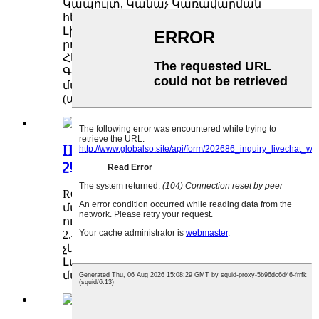
Կապույտ, Կանաչ Կառավարման
հեռավորությունը՝ մոտ 80 մետր
Լիցքավորման ժամանակը՝ մոտ 70
րոպե Խաղի ժամանակը՝ մոտ 6 րոպե
Հեռակառավարման վահանակ՝ 2,4
ԳՀց համամասնական Մարմնի
մարտկոց՝ 3,8V/600mAh Li-ion
(պաշտպանիչով
H1 V2 թռիչքի
շարունակական...
RC ուղղաթիռի RTF կետի
մանրամասները FW200 Ապրանքի RC
ուղղաթիռի հաճախականություն
2.4G ալիք 4CH երկարություն (սայր
չկա) 440 մմ Հիմնական սայր 200 մմ
Լայնություն 88 մմ Պոչի տրամագիծ 74
մմ բարձրություն 130 մմ